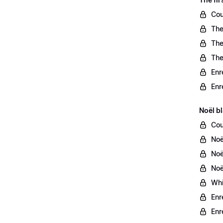
Cou
The
The
The
Enr
Enr
Noël b
Cou
Noe
Noe
Noe
Whi
Enr
Enr