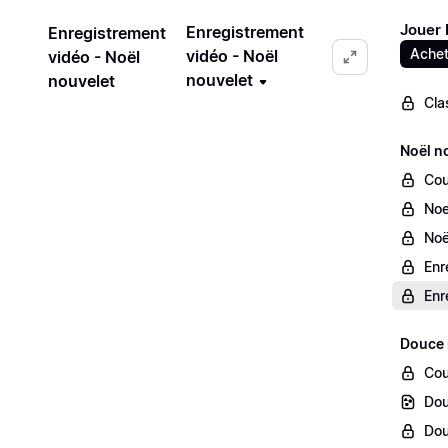
Jouer 
Enregistrement
Enregistrement
Achet
vidéo - Noël
vidéo - Noël
nouvelet
nouvelet
Cla
Noël n
Cou
Noe
Noë
Enr
Enr
Douce 
Cou
Dou
Dou