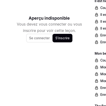
Il est 
Cour
Il 
Aperçu indisponible
Il 
Vous devez vous connecter ou vous
Il 
inscrire pour voir cette leçon.
Enr
Se connecter
S'inscrire
Enr
Mon be
Cou
Mon
Mon
Mon
Enr
Enr
The fir