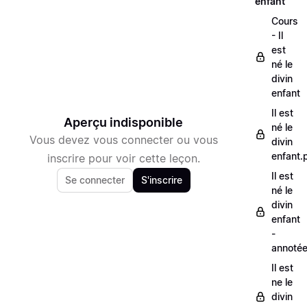
enfant
Cours
- Il
est
né le
divin
enfant
Il est
Aperçu indisponible
né le
Vous devez vous connecter ou vous
divin
enfant.
inscrire pour voir cette leçon.
Il est
Se connecter
S'inscrire
né le
divin
enfant
-
annoté
Il est
ne le
divin