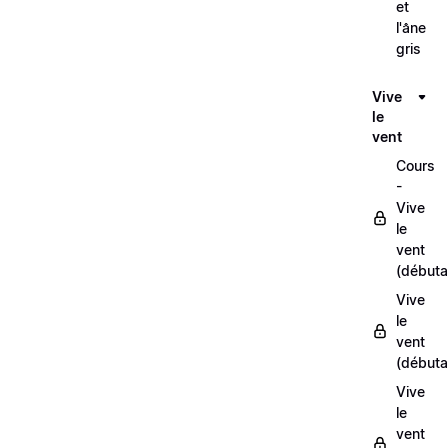
et
l'âne
gris
Vive
le
vent
Cours
-
Vive
le
vent
(débuta
Vive
le
vent
(débuta
Vive
le
vent