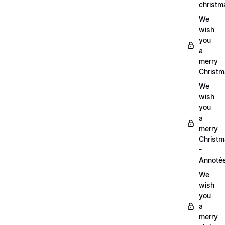
christm
We
wish
you
a
merry
Christm
We
wish
you
a
merry
Christ
-
Annoté
We
wish
you
a
merry