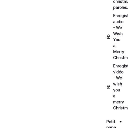
christm
paroles
Enregis
audio
- We
Wish
You
a
Merry
Christ
Enregis
vidéo
- We
wish
you
a
merry
Christ
Petit
papa