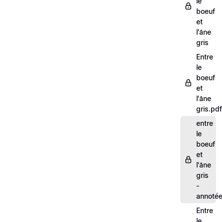
le
boeuf
et
l'âne
gris
Entre
le
boeuf
et
l'âne
gris.pdf
entre
le
boeuf
et
l'âne
gris
-
annoté
Entre
le