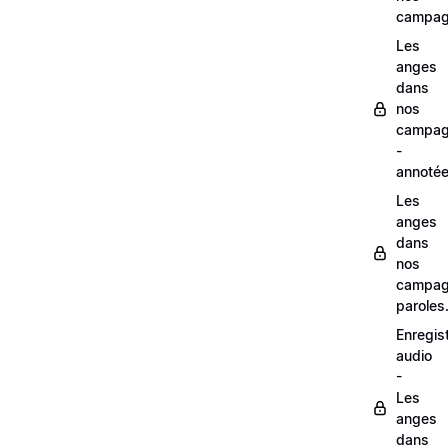
campag
Les
anges
dans
nos
campag
-
annoté
Les
anges
dans
nos
campag
paroles
Enregis
audio
-
Les
anges
dans