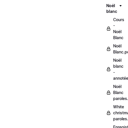
Noël
blanc
Cours
-
Noël
Blanc
Noël
Blanc.p
Noël
blanc
-
annoté
Noël
Blanc
paroles
White
christm
paroles
Enregis