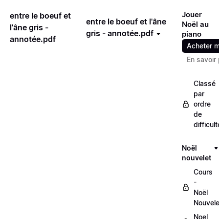
Jouer
entre le boeuf et
entre le boeuf et l'âne
Noël au
l'âne gris -
gris - annotée.pdf
piano
annotée.pdf
Acheter m
En savoir 
Classé
par
ordre
de
difficult
Noël
nouvelet
Cours
-
Noël
Nouvele
Noel