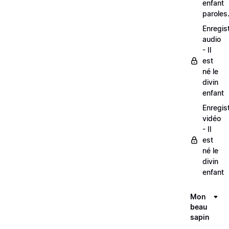
enfant
paroles
Enregis
audio
- Il
est
né le
divin
enfant
Enregis
vidéo
- Il
est
né le
divin
enfant
Mon
beau
sapin