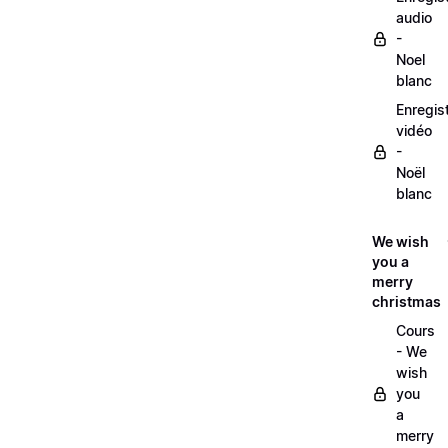
audio
-
Noel
blanc
Enregis
vidéo
-
Noël
blanc
We wish
you a
merry
christmas
Cours
- We
wish
you
a
merry