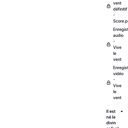
vent
définitif
-
Score.p
Enregis
audio
-
Vive
le
vent
Enregis
vidéo
-
Vive
le
vent
Il est
né le
divin