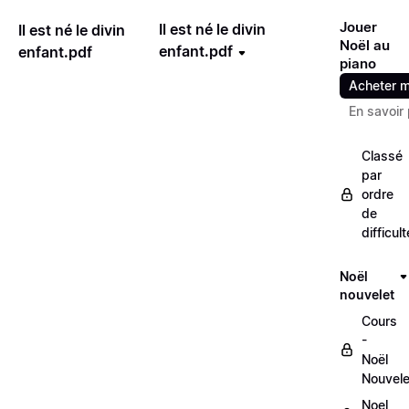
Jouer
Il est né le divin
Il est né le divin
Noël au
enfant.pdf
enfant.pdf
piano
Acheter m
En savoir 
Classé
par
ordre
de
difficult
Noël
nouvelet
Cours
-
Noël
Nouvele
Noel