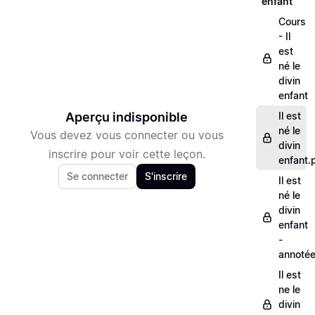
enfant
Cours
- Il
est
né le
divin
enfant
Aperçu indisponible
Il est
né le
Vous devez vous connecter ou vous
divin
inscrire pour voir cette leçon.
enfant.
Se connecter
S'inscrire
Il est
né le
divin
enfant
-
annoté
Il est
ne le
divin