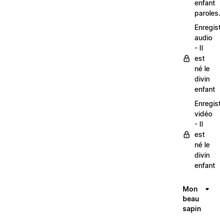
enfant
paroles
Enregis
audio
- Il
est
né le
divin
enfant
Enregis
vidéo
- Il
est
né le
divin
enfant
Mon
beau
sapin