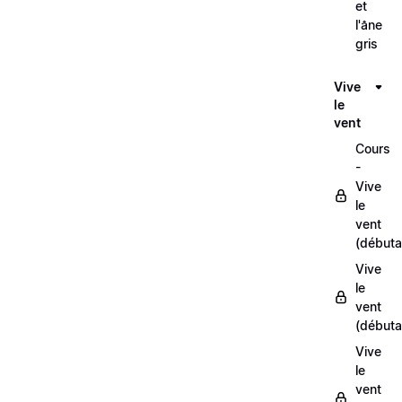
et
l'âne
gris
Vive
le
vent
Cours
-
Vive
le
vent
(débuta
Vive
le
vent
(débuta
Vive
le
vent