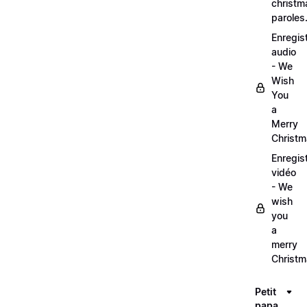
christm
paroles
Enregis
audio
- We
Wish
You
a
Merry
Christ
Enregis
vidéo
- We
wish
you
a
merry
Christ
Petit
papa