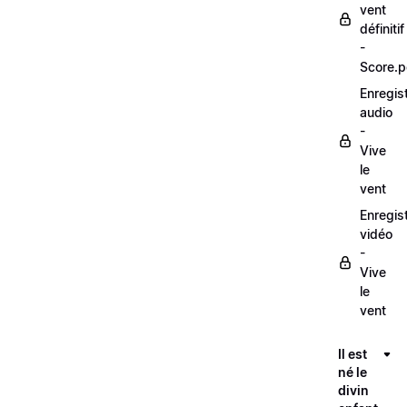
vent
définitif
-
Score.p
Enregis
audio
-
Vive
le
vent
Enregis
vidéo
-
Vive
le
vent
Il est
né le
divin