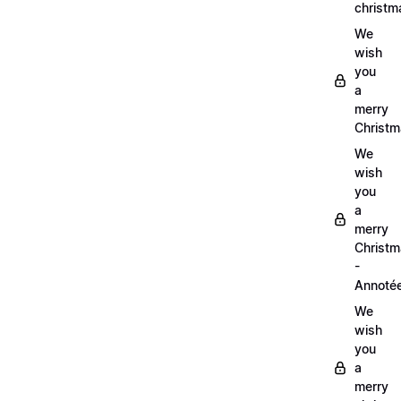
christm
We
wish
you
a
merry
Christm
We
wish
you
a
merry
Christ
-
Annoté
We
wish
you
a
merry