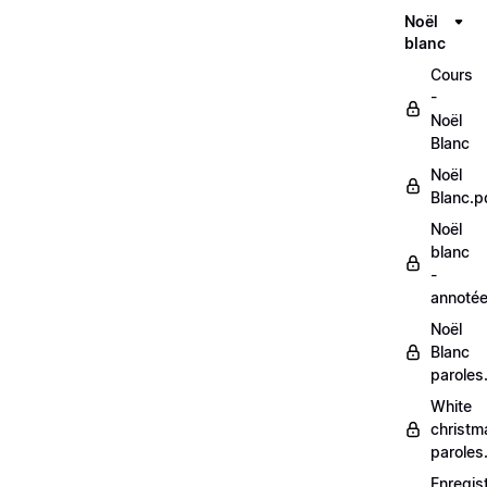
Noël
blanc
Cours
-
Noël
Blanc
Noël
Blanc.p
Noël
blanc
-
annoté
Noël
Blanc
paroles
White
christm
paroles
Enregis