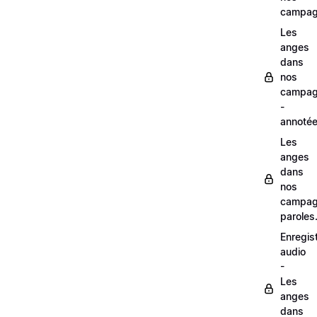
campag
Les
anges
dans
nos
campag
-
annoté
Les
anges
dans
nos
campag
paroles
Enregis
audio
-
Les
anges
dans