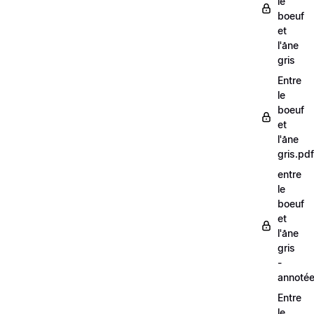
le
boeuf
et
l'âne
gris
Entre
le
boeuf
et
l'âne
gris.pdf
entre
le
boeuf
et
l'âne
gris
-
annoté
Entre
le