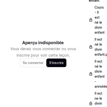
enfant
Cours
- Il
est
né le
divin
enfant
Il est
Aperçu indisponible
né le
Vous devez vous connecter ou vous
divin
enfant.
inscrire pour voir cette leçon.
Il est
Se connecter
S'inscrire
né le
divin
enfant
-
annoté
Il est
ne le
divin