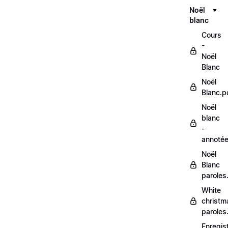
Noël
blanc
Cours
-
Noël
Blanc
Noël
Blanc.p
Noël
blanc
-
annoté
Noël
Blanc
paroles
White
christm
paroles
Enregis