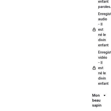
enfant
paroles
Enregis
audio
- Il
est
né le
divin
enfant
Enregis
vidéo
- Il
est
né le
divin
enfant
Mon
beau
sapin