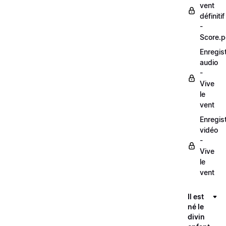
vent
définitif
-
Score.p
Enregis
audio
-
Vive
le
vent
Enregis
vidéo
-
Vive
le
vent
Il est
né le
divin