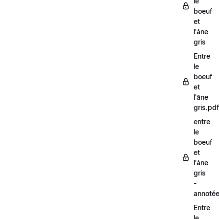
le
boeuf
et
l'âne
gris
Entre
le
boeuf
et
l'âne
gris.pdf
entre
le
boeuf
et
l'âne
gris
-
annoté
Entre
le