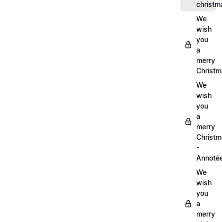
christm
We
wish
you
a
merry
Christm
We
wish
you
a
merry
Christ
-
Annoté
We
wish
you
a
merry