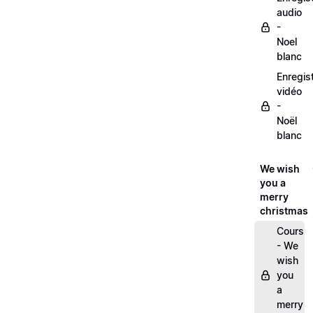
audio
-
Noel
blanc
Enregis
vidéo
-
Noël
blanc
We wish
you a
merry
christmas
Cours
- We
wish
you
a
merry