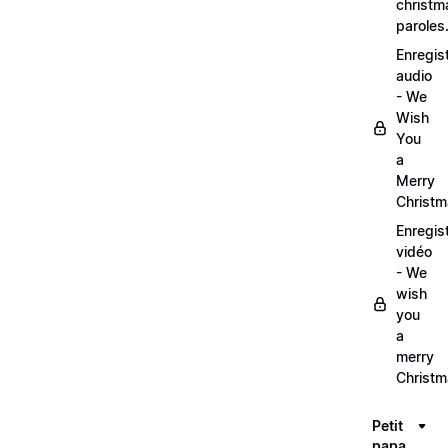
christm
paroles
Enregis
audio
- We
Wish
You
a
Merry
Christ
Enregis
vidéo
- We
wish
you
a
merry
Christ
Petit
papa