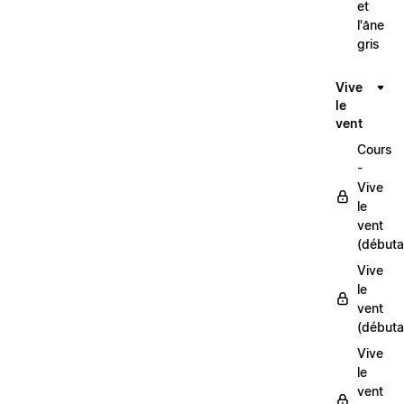
et
l'âne
gris
Vive
le
vent
Cours
-
Vive
le
vent
(débuta
Vive
le
vent
(débuta
Vive
le
vent