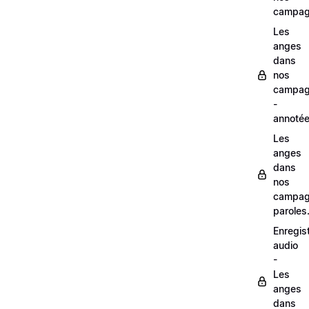
campag
Les
anges
dans
nos
campag
-
annoté
Les
anges
dans
nos
campag
paroles
Enregis
audio
-
Les
anges
dans