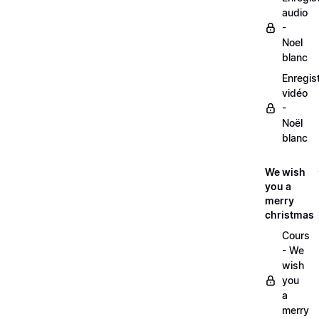
audio
-
Noel
blanc
Enregis
vidéo
-
Noël
blanc
We wish
you a
merry
christmas
Cours
- We
wish
you
a
merry