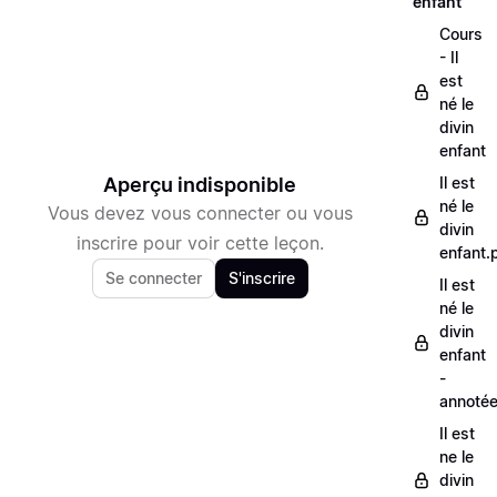
enfant
Cours
- Il
est
né le
divin
enfant
Aperçu indisponible
Il est
né le
Vous devez vous connecter ou vous
divin
inscrire pour voir cette leçon.
enfant.
Se connecter
S'inscrire
Il est
né le
divin
enfant
-
annoté
Il est
ne le
divin