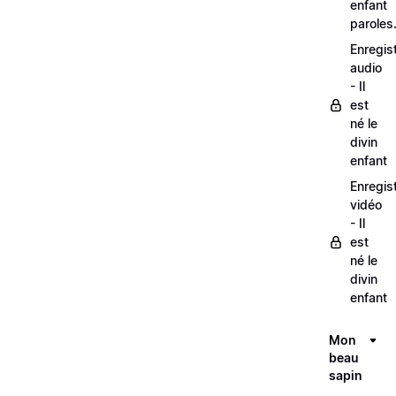
enfant
paroles
Enregis
audio
- Il
est
né le
divin
enfant
Enregis
vidéo
- Il
est
né le
divin
enfant
Mon
beau
sapin