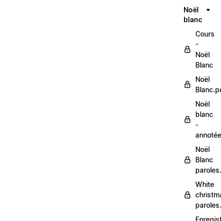
Noël
blanc
Cours
-
Noël
Blanc
Noël
Blanc.p
Noël
blanc
-
annoté
Noël
Blanc
paroles
White
christm
paroles
Enregis