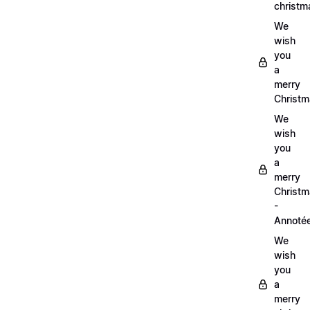
christm
We
wish
you
a
merry
Christm
We
wish
you
a
merry
Christ
-
Annoté
We
wish
you
a
merry