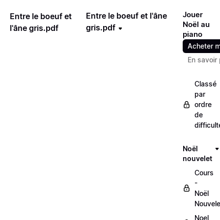
Jouer
Entre le boeuf et l'âne
Entre le boeuf et
Noël au
gris.pdf
l'âne gris.pdf
piano
Acheter m
En savoir 
Classé
par
ordre
de
difficult
Noël
nouvelet
Cours
-
Noël
Nouvele
Noel