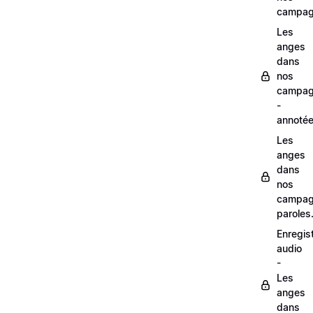
campag
Les
anges
dans
nos
campag
-
annoté
Les
anges
dans
nos
campag
paroles
Enregis
audio
-
Les
anges
dans