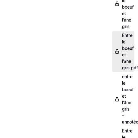
le
boeuf
et
l'âne
gris
Entre
le
boeuf
et
l'âne
gris.pdf
entre
le
boeuf
et
l'âne
gris
-
annoté
Entre
le