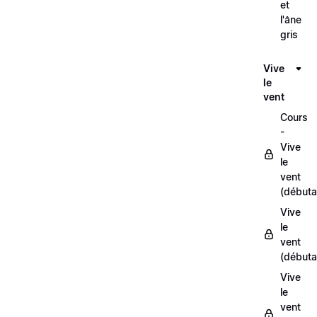
et
l'âne
gris
Vive
le
vent
Cours
-
Vive
le
vent
(débuta
Vive
le
vent
(débuta
Vive
le
vent