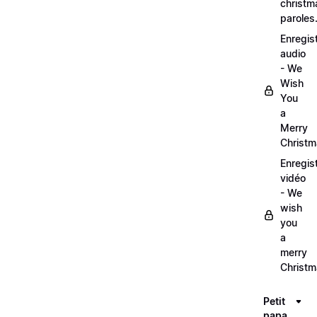
christm
paroles
Enregis
audio
- We
Wish
You
a
Merry
Christ
Enregis
vidéo
- We
wish
you
a
merry
Christ
Petit
papa