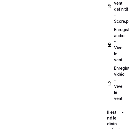
vent
définitif
-
Score.p
Enregis
audio
-
Vive
le
vent
Enregis
vidéo
-
Vive
le
vent
Il est
né le
divin