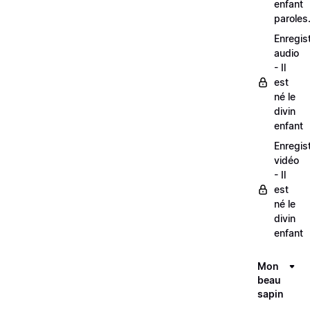
enfant
paroles
Enregis
audio
- Il
est
né le
divin
enfant
Enregis
vidéo
- Il
est
né le
divin
enfant
Mon
beau
sapin