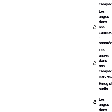
campag
Les
anges
dans
nos
campag
-
annoté
Les
anges
dans
nos
campag
paroles
Enregis
audio
-
Les
anges
dans