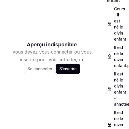
enfant
Cours
- Il
est
né le
divin
enfant
Aperçu indisponible
Il est
Vous devez vous connecter ou vous
né le
inscrire pour voir cette leçon.
divin
enfant.
Se connecter
S'inscrire
Il est
né le
divin
enfant
-
annoté
Il est
ne le
divin