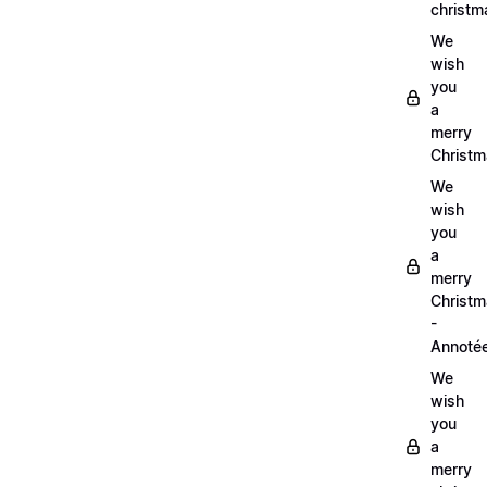
christm
We
wish
you
a
merry
Christm
We
wish
you
a
merry
Christ
-
Annoté
We
wish
you
a
merry