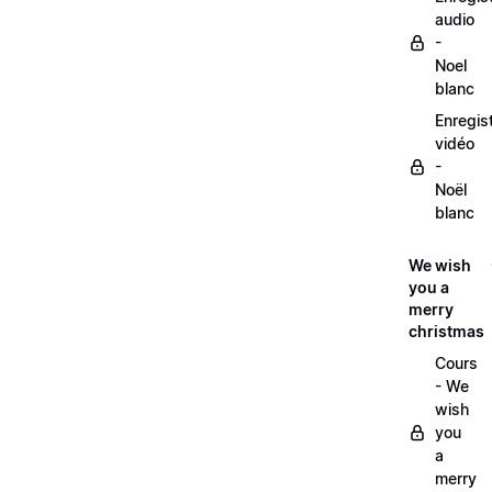
audio
-
Noel
blanc
Enregis
vidéo
-
Noël
blanc
We wish
you a
merry
christmas
Cours
- We
wish
you
a
merry