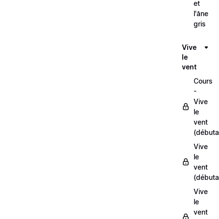
et
l'âne
gris
Vive
le
vent
Cours
-
Vive
le
vent
(débuta
Vive
le
vent
(débuta
Vive
le
vent