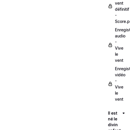
vent
définitif
-
Score.p
Enregis
audio
-
Vive
le
vent
Enregis
vidéo
-
Vive
le
vent
Il est
né le
divin