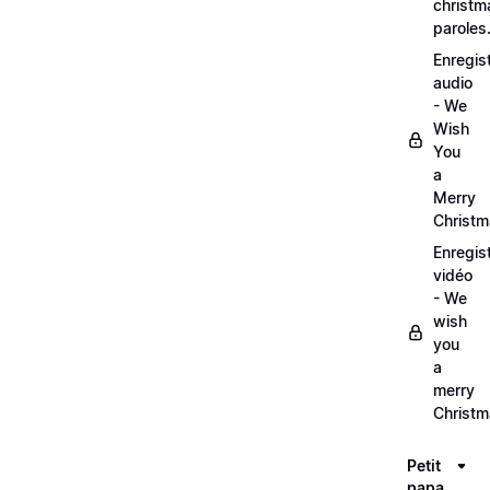
christm
paroles
Enregis
audio
- We
Wish
You
a
Merry
Christ
Enregis
vidéo
- We
wish
you
a
merry
Christ
Petit
papa