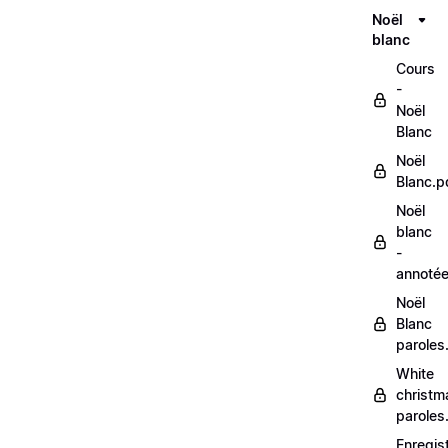
Noël
blanc
Cours
-
Noël
Blanc
Noël
Blanc.p
Noël
blanc
-
annoté
Noël
Blanc
paroles
White
christm
paroles
Enregis