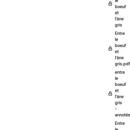
le
boeuf
et
l'âne
gris
Entre
le
boeuf
et
l'âne
gris.pdf
entre
le
boeuf
et
l'âne
gris
-
annoté
Entre
le