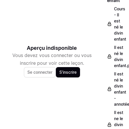
enfant
Cours
- Il
est
né le
divin
enfant
Aperçu indisponible
Il est
né le
Vous devez vous connecter ou vous
divin
inscrire pour voir cette leçon.
enfant.
Se connecter
S'inscrire
Il est
né le
divin
enfant
-
annoté
Il est
ne le
divin