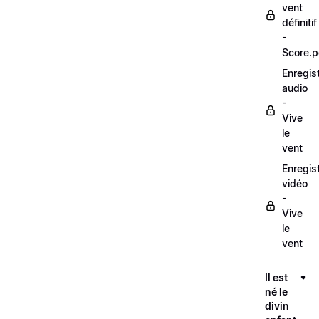
vent
définitif
-
Score.p
Enregis
audio
-
Vive
le
vent
Enregis
vidéo
-
Vive
le
vent
Il est
né le
divin