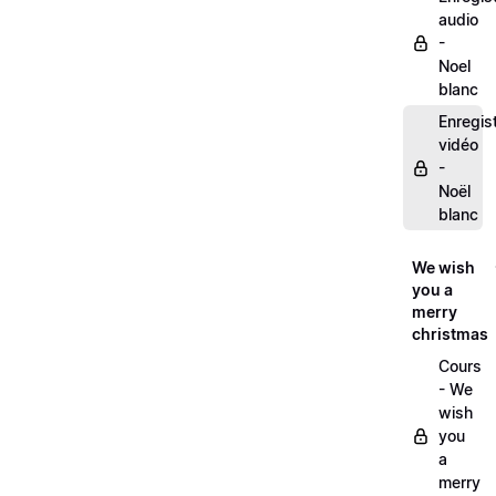
audio
-
Noel
blanc
Enregis
vidéo
-
Noël
blanc
We wish
you a
merry
christmas
Cours
- We
wish
you
a
merry