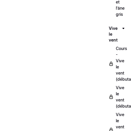
et
l'âne
gris
Vive
le
vent
Cours
-
Vive
le
vent
(débuta
Vive
le
vent
(débuta
Vive
le
vent