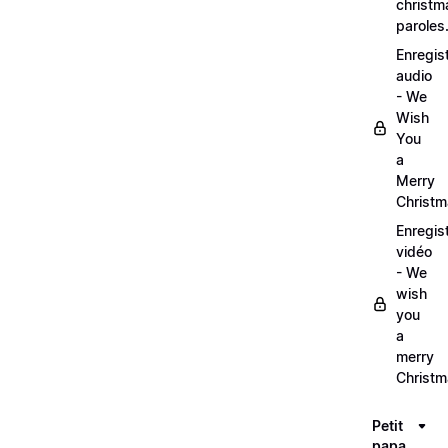
christm
paroles
Enregis
audio
- We
Wish
You
a
Merry
Christ
Enregis
vidéo
- We
wish
you
a
merry
Christ
Petit
papa