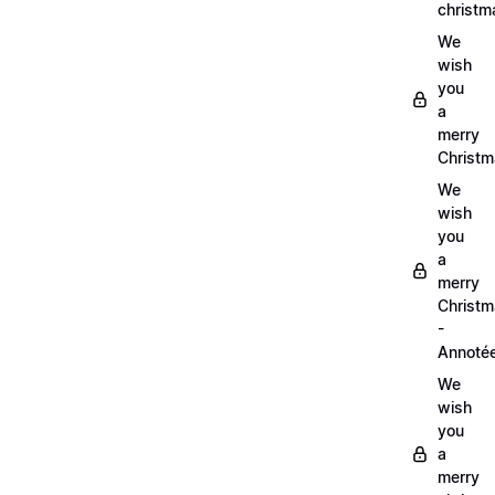
christm
We
wish
you
a
merry
Christm
We
wish
you
a
merry
Christ
-
Annoté
We
wish
you
a
merry