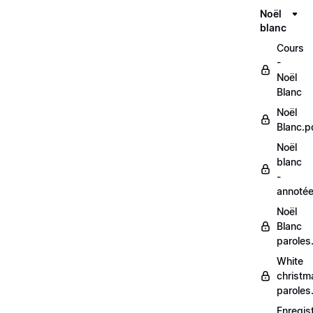
Noël
blanc
Cours
-
Noël
Blanc
Noël
Blanc.p
Noël
blanc
-
annoté
Noël
Blanc
paroles
White
christm
paroles
Enregis