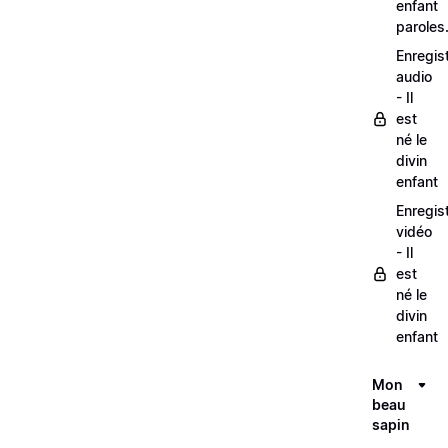
enfant
paroles
Enregis
audio
- Il
est
né le
divin
enfant
Enregis
vidéo
- Il
est
né le
divin
enfant
Mon
beau
sapin