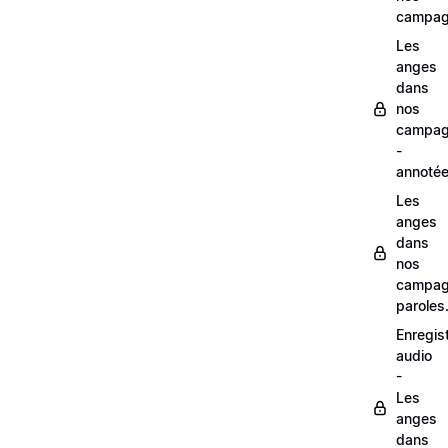
campag
Les
anges
dans
nos
campag
-
annoté
Les
anges
dans
nos
campag
paroles
Enregis
audio
-
Les
anges
dans