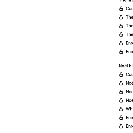
Cou
The
The
The
Enr
Enr
Noël b
Cou
Noe
Noe
Noe
Whi
Enr
Enr