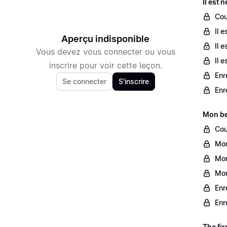
Il est 
Cour
Il 
Aperçu indisponible
Il 
Vous devez vous connecter ou vous
Il 
inscrire pour voir cette leçon.
Enr
Se connecter
S'inscrire
Enr
Mon be
Cou
Mon
Mon
Mon
Enr
Enr
The fir