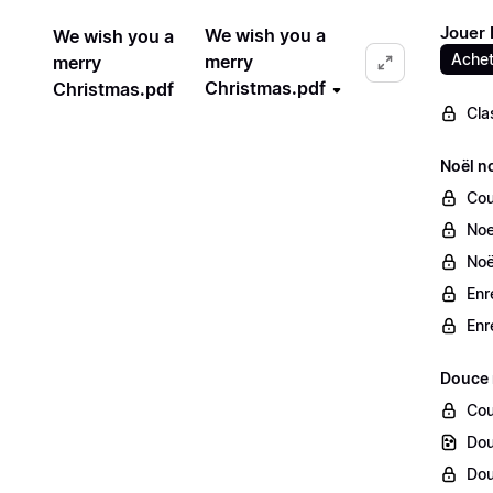
Jouer 
We wish you a
We wish you a
Achet
merry
merry
Christmas.pdf
Christmas.pdf
Cla
Noël n
Cou
Noe
Noë
Enr
Enr
Douce 
Cou
Dou
Dou