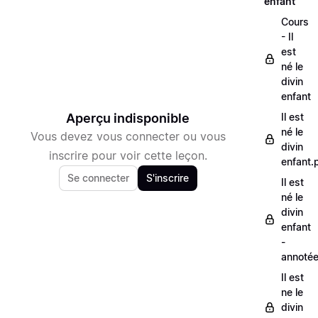
enfant
Cours
- Il
est
né le
divin
enfant
Aperçu indisponible
Il est
né le
Vous devez vous connecter ou vous
divin
inscrire pour voir cette leçon.
enfant.
Se connecter
S'inscrire
Il est
né le
divin
enfant
-
annoté
Il est
ne le
divin