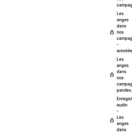
campag
Les
anges
dans
nos
campag
-
annoté
Les
anges
dans
nos
campag
paroles
Enregis
audio
-
Les
anges
dans