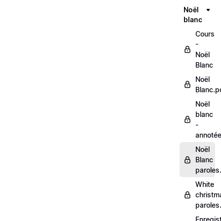
Noël
blanc
Cours
-
Noël
Blanc
Noël
Blanc.p
Noël
blanc
-
annoté
Noël
Blanc
paroles
White
christm
paroles
Enregis