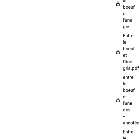
le
boeuf
et
l'âne
gris
Entre
le
boeuf
et
l'âne
gris.pdf
entre
le
boeuf
et
l'âne
gris
-
annoté
Entre
le