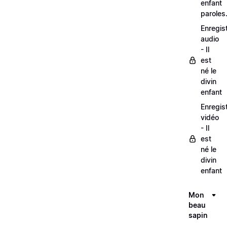
enfant
paroles
Enregis
audio
- Il
est
né le
divin
enfant
Enregis
vidéo
- Il
est
né le
divin
enfant
Mon
beau
sapin