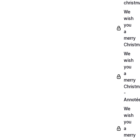
christm
We
wish
you
a
merry
Christm
We
wish
you
a
merry
Christ
-
Annoté
We
wish
you
a
merry