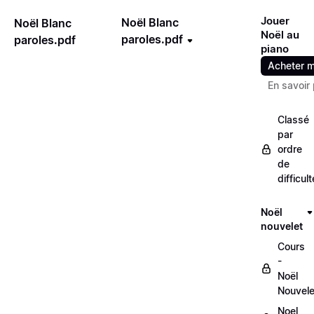
Jouer
Noël Blanc
Noël Blanc
Noël au
paroles.pdf
paroles.pdf
piano
Acheter m
En savoir 
Classé
par
ordre
de
difficult
Noël
nouvelet
Cours
-
Noël
Nouvele
Noel