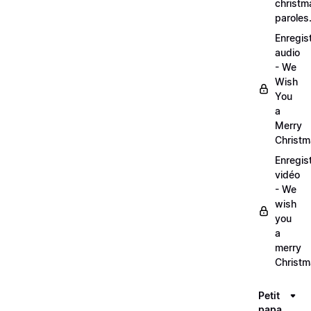
christm
paroles
Enregis
audio
- We
Wish
You
a
Merry
Christ
Enregis
vidéo
- We
wish
you
a
merry
Christ
Petit
papa