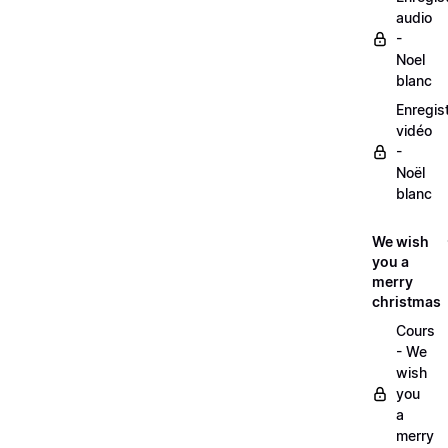
audio
-
Noel
blanc
Enregis
vidéo
-
Noël
blanc
We wish
you a
merry
christmas
Cours
- We
wish
you
a
merry