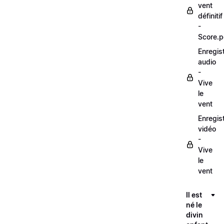
vent
définitif
-
Score.p
Enregis
audio
-
Vive
le
vent
Enregis
vidéo
-
Vive
le
vent
Il est
né le
divin