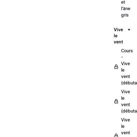
et
l'âne
gris
Vive
le
vent
Cours
-
Vive
le
vent
(débuta
Vive
le
vent
(débuta
Vive
le
vent