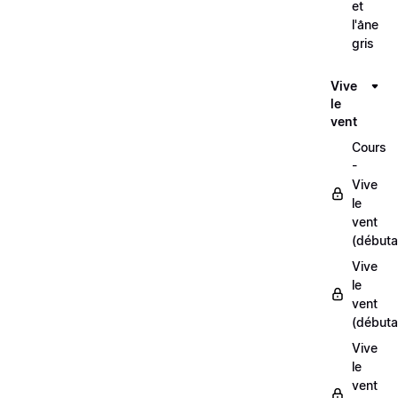
et
l'âne
gris
Vive
le
vent
Cours
-
Vive
le
vent
(débuta
Vive
le
vent
(débuta
Vive
le
vent