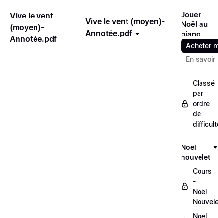
Jouer
Vive le vent
Vive le vent (moyen)-
Noël au
(moyen)-
Annotée.pdf
piano
Annotée.pdf
Acheter m
En savoir 
Classé
par
ordre
de
difficult
Noël
nouvelet
Cours
-
Noël
Nouvele
Noel