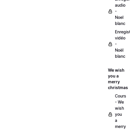
audio
-
Noel
blanc
Enregis
vidéo
-
Noël
blanc
We wish
you a
merry
christmas
Cours
- We
wish
you
a
merry