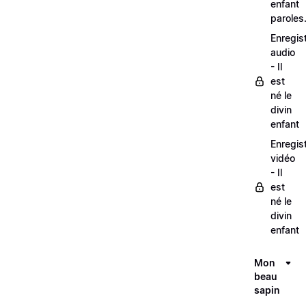
enfant
paroles
Enregis
audio
- Il
est
né le
divin
enfant
Enregis
vidéo
- Il
est
né le
divin
enfant
Mon
beau
sapin