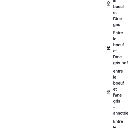
le
boeuf
et
l'âne
gris
Entre
le
boeuf
et
l'âne
gris.pdf
entre
le
boeuf
et
l'âne
gris
-
annoté
Entre
le