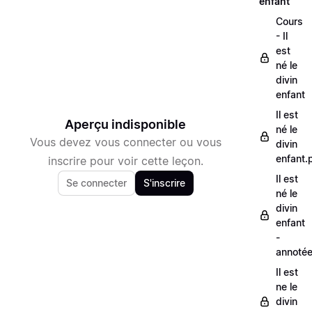
enfant
Cours
- Il
est
né le
divin
enfant
Il est
Aperçu indisponible
né le
Vous devez vous connecter ou vous
divin
enfant.
inscrire pour voir cette leçon.
Il est
Se connecter
S'inscrire
né le
divin
enfant
-
annoté
Il est
ne le
divin