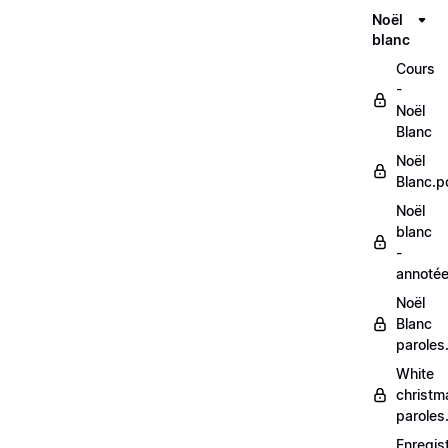
Noël
blanc
Cours
-
Noël
Blanc
Noël
Blanc.p
Noël
blanc
-
annoté
Noël
Blanc
paroles
White
christm
paroles
Enregis