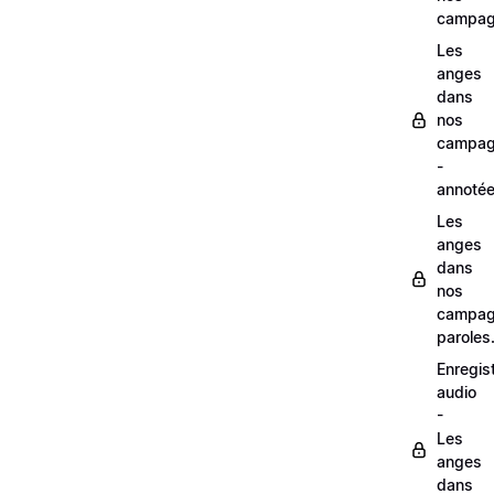
campag
Les
anges
dans
nos
campag
-
annoté
Les
anges
dans
nos
campag
paroles
Enregis
audio
-
Les
anges
dans