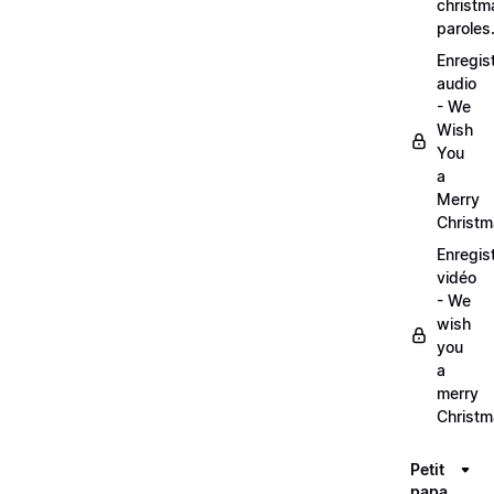
christm
paroles
Enregis
audio
- We
Wish
You
a
Merry
Christ
Enregis
vidéo
- We
wish
you
a
merry
Christ
Petit
papa