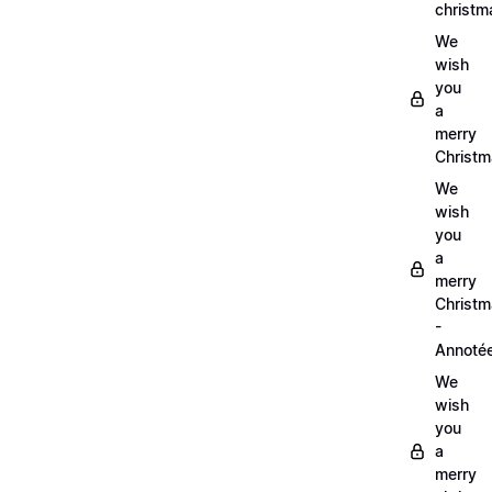
christm
We
wish
you
a
merry
Christm
We
wish
you
a
merry
Christ
-
Annoté
We
wish
you
a
merry