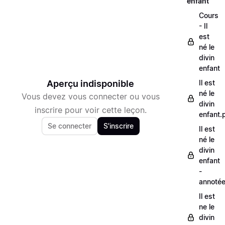
enfant
Cours
- Il
est
né le
divin
enfant
Aperçu indisponible
Il est
né le
Vous devez vous connecter ou vous
divin
inscrire pour voir cette leçon.
enfant.
Se connecter
S'inscrire
Il est
né le
divin
enfant
-
annoté
Il est
ne le
divin