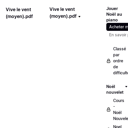
Jouer
Vive le vent
Vive le vent
Noël au
(moyen).pdf
(moyen).pdf
piano
Acheter m
En savoir 
Classé
par
ordre
de
difficult
Noël
nouvelet
Cours
-
Noël
Nouvele
Noel