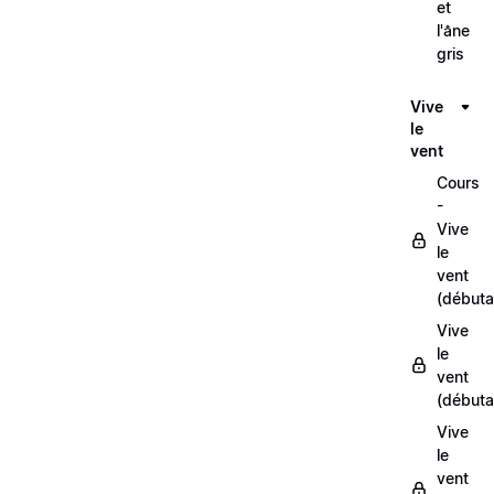
et
l'âne
gris
Vive
le
vent
Cours
-
Vive
le
vent
(débuta
Vive
le
vent
(débuta
Vive
le
vent