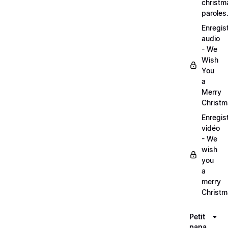
christm
paroles
Enregis
audio
- We
Wish
You
a
Merry
Christ
Enregis
vidéo
- We
wish
you
a
merry
Christ
Petit
papa