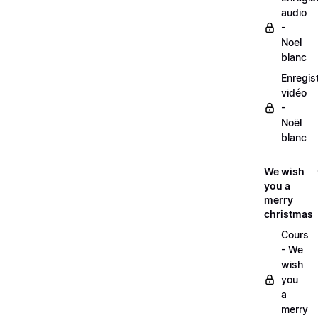
audio
-
Noel
blanc
Enregis
vidéo
-
Noël
blanc
We wish
you a
merry
christmas
Cours
- We
wish
you
a
merry