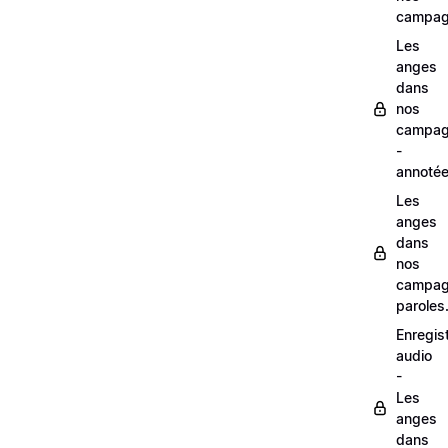
campag
Les
anges
dans
nos
campag
-
annoté
Les
anges
dans
nos
campag
paroles
Enregis
audio
-
Les
anges
dans