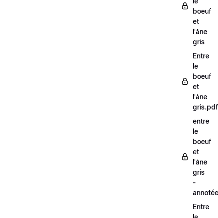
le
boeuf
et
l'âne
gris
Entre
le
boeuf
et
l'âne
gris.pdf
entre
le
boeuf
et
l'âne
gris
-
annoté
Entre
le