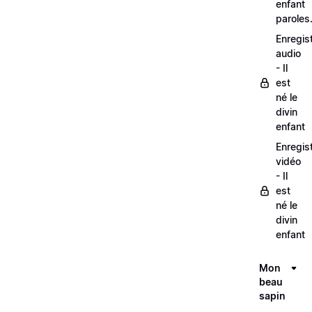
enfant
paroles
Enregis
audio
- Il
est
né le
divin
enfant
Enregis
vidéo
- Il
est
né le
divin
enfant
Mon
beau
sapin