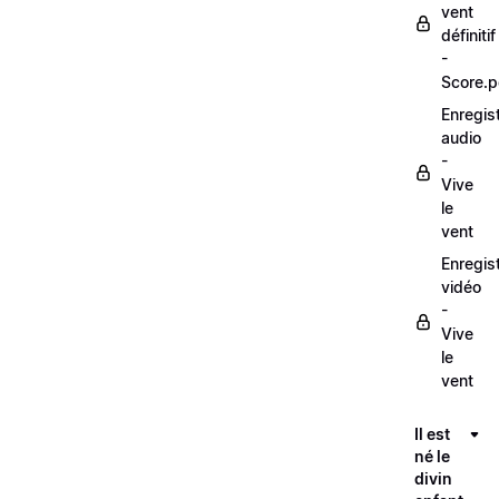
vent
définitif
-
Score.p
Enregis
audio
-
Vive
le
vent
Enregis
vidéo
-
Vive
le
vent
Il est
né le
divin