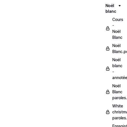
Noël
blanc
Cours
-
Noël
Blanc
Noël
Blanc.p
Noël
blanc
-
annoté
Noël
Blanc
paroles
White
christm
paroles
Enregis