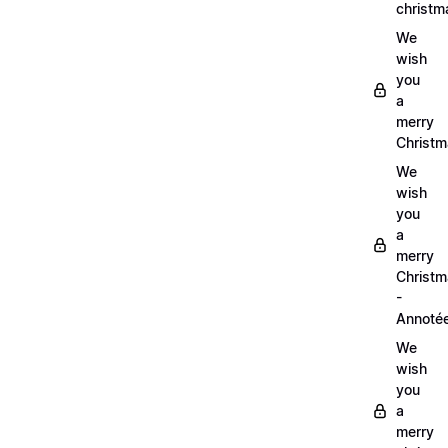
christm
We
wish
you
a
merry
Christm
We
wish
you
a
merry
Christ
-
Annoté
We
wish
you
a
merry